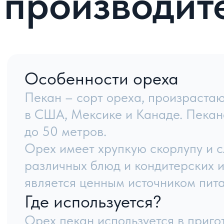
Задать вопрос
Навига
Главна
О комп
Услови
Блог