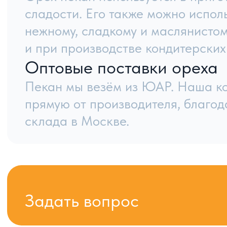
Контак
8 800 444 92 94
inf
8:00–21:00 по МСК
Полити
© Meva, 2004-2026