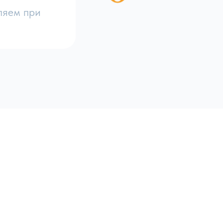
ляем при
ены
оты
го
ке
а