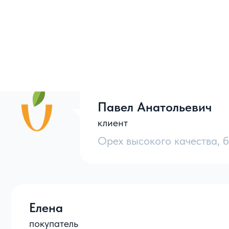
Павел Анатольевич
клиент
Орех высокого качества, б
Отборный пекан
производителя
Елена
покупатель