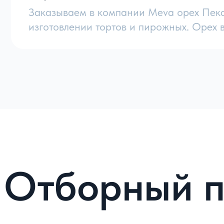
Заказываем в компании Meva орех Пека
Особенности ореха
изготовлении тортов и пирожных. Орех в
Пекан – сорт ореха, произрастающий на деревьях
в США, Мексике и Канаде. Пекановое дерево яв
до 50 метров.
Орех имеет хрупкую скорлупу и сладковатый вку
различных блюд и кондитерских изделий. Он бо
является ценным источником питательных вещес
Где используется?
Орех пекан используется в приготовлении разли
сладости. Его также можно используют в качест
нежному, сладкому и маслянистому вкусу с легк
и при производстве кондитерских изделий.
Оптовые поставки ореха
Пекан мы везём из ЮАР. Наша компания занима
прямую от производителя, благодаря чему може
склада в Москве.