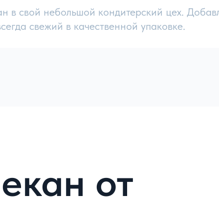
н в свой небольшой кондитерский цех. Добав
сегда свежий в качественной упаковке.
 пекана "Carya illinoinensis", которые распростран
ляется крупным и мощным, способным достигать выс
с, что делает его популярным ингредиентом для
гат жирными кислотами, витаминами и минералами и
тв.
чных блюд, таких как салаты, выпечка, десерты и
ве полезного перекуса. По мимо прочего благодаря е
им ореховым ароматом, его часто используют в выпеч
ется прямыми поставками ореха, без посредников н
м предложить хорошие цены на оптовые поставки со