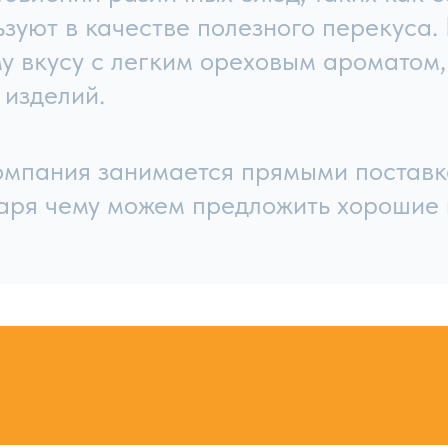
ты
Семена и другое
o@meva.ru
ки и соглашения
Разработка с