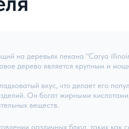
ция
Каталог товаров
я
Сухофрукты
ании
Орехи
я работы
Цукаты
Сладости