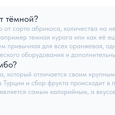
ставленные на сайте нет ограничений для отгрузки.
й порог для заказа: от 2-х тонн любых позиций из
ция
Каталог товаров
я
Сухофрукты