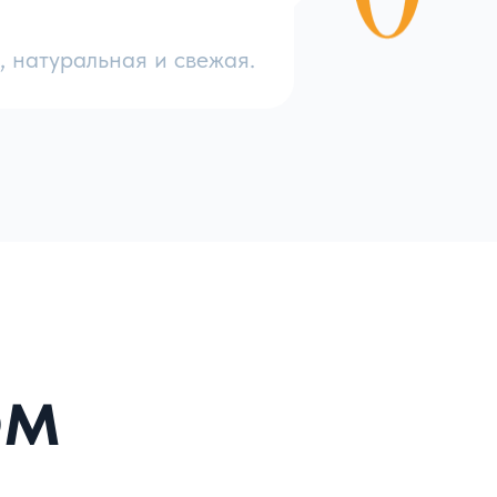
коса, количества на нем мякоти, от кожицы (гладка 
я курага или как её еще называют «шоколадная»,
, натуральная и свежая.
ля всех оранжевая, однако высушивают её как прав
ования и дополнительных компонентов.
ичается своим крупным размером в спелом виде.
фрукта происходит в последней стадии своей зрелос
ым калорийным, а вкусовые качества более выраженн
нечную курагу из которой бабашки готовили нам пиро
рюлях. Но по мимо сладкого и ярко выраженного вк
ьных свойств для нашего организма.
своем составе, регулярное употребление кураги
осудистую систему, а также на мозговую активность
е зрения и за счет уменьшения холестерина в крови,
нами A, B и другими полезными элементами.
ки кураги оптом?