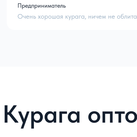
Цвет кураги зависит прежде всего от сорта абри
Предприниматель
шероховатая) и способа сушки. Например темна
Очень хорошая курага, ничем не облита
внешне менее привлекательна, чем привычная д
на солнце без применения технического оборуд
Что означает курага Джамбо?
Курага Джамбо - это вид абрикоса, который отл
Данный вид кураги выращивают в Турции и сбор 
За счет этого, данный вид кураги является сам
из-за мягкой структуры продукта.
В чем польза кураги?
Все мы с детства знаем и помним ту самую. сол
а мамы варили вкусные компоты в огромных каст
курага обладает множеством полезных и питател
За счет высокого содержания калия и магния в 
оказывает положительное влияние на сердечно-с
человека. По мимо прочего отмечается улучшени
снижение вязкости. А еще курага богата витами
Какой минимальный объем для покуп