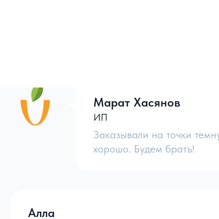
Марат Хасянов
ИП
Заказывали на точки темн
хорошо. Будем брать!
Курага оптом
Алла
Отличие светлой кураги от тёмной?