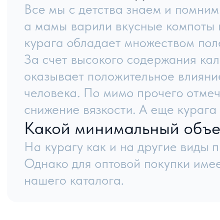
О комп
Услови
Блог
Контак
8 800 444 92 94
inf
8:00–21:00 по МСК
Полити
© Meva, 2004-2026