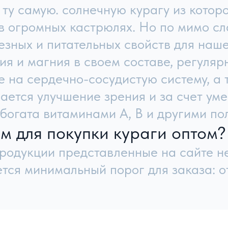
ании
Орехи
я работы
Цукаты
Сладости
ты
Семена и другое
o@meva.ru
ки и соглашения
Разработка с