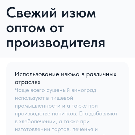
Производство
Основные страны поставщики изюма -
Иран и Узбекистан. Подходящие
климатические условия позволяют
выращивать высококачественный
виноград. На дальнейших этапах
происходит сортировка винограда и
удаление дефектных ягод, после чего
его промывают и производят
дегидрацию на солнце или в
специальных камерах. Далее его
калибруют по цвету и размеру, после
чего упаковывают.
Оптовые поставки
Предлагаем взаимовыгодные условия
сотрудничества на оптовые поставки
качественного изюма для предприятий
пищевой промышленности,
производителей кондитерских изделий
и розничных сетей. Работаем по всей
России, гарантируем выполнение всех
взятых обязательств и в полном объеме.