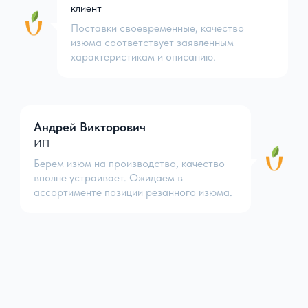
клиент
Поставки своевременные, качество
изюма соответствует заявленным
Свежий изюм
характеристикам и описанию.
оптом от
производителя
Андрей Викторович
ИП
Берем изюм на производство, качество
Использование изюма в различных
отраслях
вполне устраивает. Ожидаем в
Чаще всего сушеный виноград
ассортименте позиции резанного изюма.
используют в пищевой
промышленности и а также при
производстве напитков. Его добавляют
в хлебопечении, а также при
изготовлении тортов, печенья и
различной молочной продукции. В
алкогольной отрасли служит одним из
ингредиентов для производства винных
напитков, ликёров и настоек.