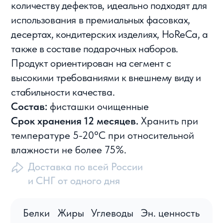
и СНГ от одного дня
Белки
Жиры
Углеводы
Эн. ценность
20,6 г
44,4 г
17,7 г
557 ккал
Рассчитать стоимость
Каталог товаров
Навигация
Сухофрукты
Главная
Орехи
О компании
Цукаты
Условия работы