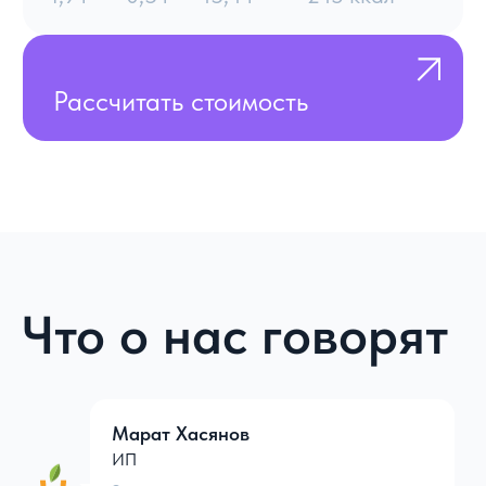
Клубника
вяленая оптом
Откуда вы берете сырье для
производства?
Мы работаем напрямую с
Марат Хасянов
поставщиками сырья по всему миру —
ИП
от Таджикистана до Китая, благодаря