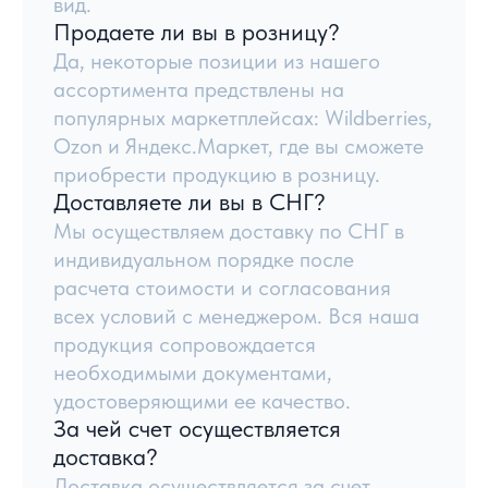
Сухофрукты
Главная
Орехи
О компании
Цукаты
Условия работы
Сладости
Блог
Контакты
Семена и другое
8 800 444 92 94
8:00–21:00 по МСК
info@meva.ru
© Meva, 2004-2026