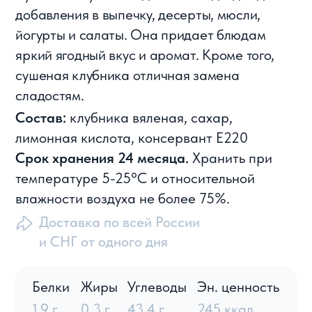
Белки
Жиры
Углеводы
Эн. ценность
1,9 г
0,3 г
43,4 г
245 ккал
Рассчитать стоимость
Что о нас говорят